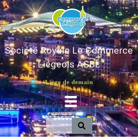
Société Royale Le Commerce
Liégeois ASBL
Liège de demain