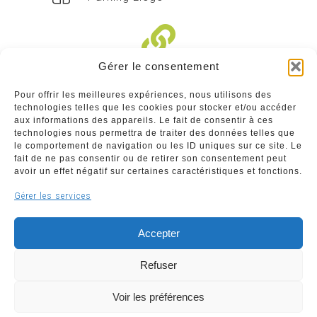
Gérer le consentement
Liens divers
Pour offrir les meilleures expériences, nous utilisons des
technologies telles que les cookies pour stocker et/ou accéder
Commerçants
aux informations des appareils. Le fait de consentir à ces
technologies nous permettra de traiter des données telles que
Annuaire des commerçants : insérez gratuitement
le comportement de navigation ou les ID uniques sur ce site. Le
votre activité dans notre annuaire sur notre site ci-
fait de ne pas consentir ou de retirer son consentement peut
dessous
avoir un effet négatif sur certaines caractéristiques et fonctions.
Gérer les services
www.commerceliege.be
Accepter
Refuser
Voir les préférences
Copyright © 2026 Société Royale Le Commerce Liégeois
ASBL | Support & développement
WeBNC