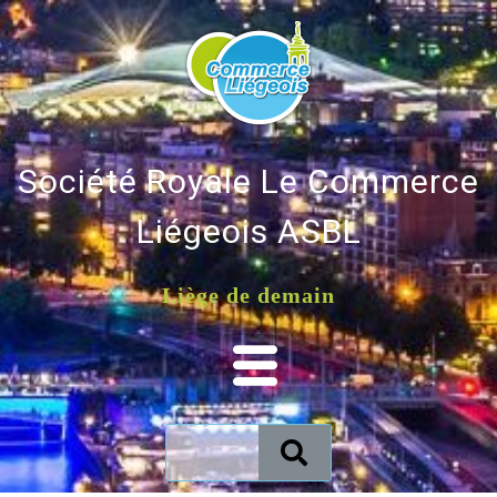
Société Royale Le Commerce
Liégeois ASBL
Liège de demain