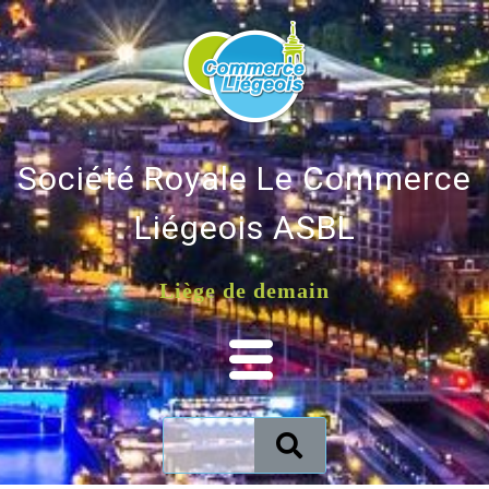
Société Royale Le Commerce
Liégeois ASBL
Liège de demain