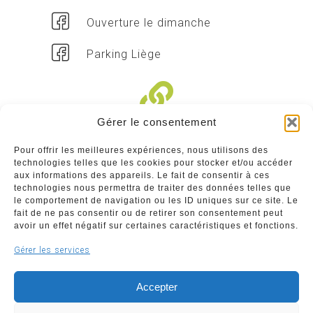
Ouverture le dimanche
Parking Liège
Gérer le consentement
Liens divers
Pour offrir les meilleures expériences, nous utilisons des
technologies telles que les cookies pour stocker et/ou accéder
Commerçants
aux informations des appareils. Le fait de consentir à ces
technologies nous permettra de traiter des données telles que
Annuaire des commerçants : insérez gratuitement
le comportement de navigation ou les ID uniques sur ce site. Le
votre activité dans notre annuaire sur notre site ci-
fait de ne pas consentir ou de retirer son consentement peut
dessous
avoir un effet négatif sur certaines caractéristiques et fonctions.
Gérer les services
www.commerceliege.be
Accepter