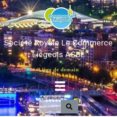
Société Royale Le Commerce
Liégeois ASBL
Liège de demain