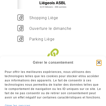
Shopping Liège
Ouverture le dimanche
Parking Liège
Gérer le consentement
Liens divers
Pour offrir les meilleures expériences, nous utilisons des
technologies telles que les cookies pour stocker et/ou accéder
Commerçants
aux informations des appareils. Le fait de consentir à ces
technologies nous permettra de traiter des données telles que
Annuaire des commerçants : insérez gratuitement
le comportement de navigation ou les ID uniques sur ce site. Le
votre activité dans notre annuaire sur notre site ci-
fait de ne pas consentir ou de retirer son consentement peut
dessous
avoir un effet négatif sur certaines caractéristiques et fonctions.
Gérer les services