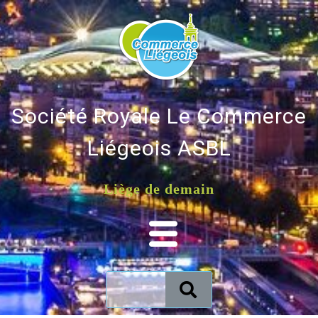
Société Royale Le Commerce
Liégeois ASBL
Liège de demain