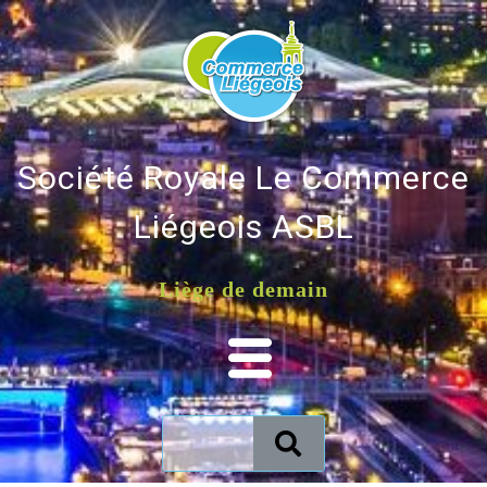
Société Royale Le Commerce
Liégeois ASBL
Liège de demain