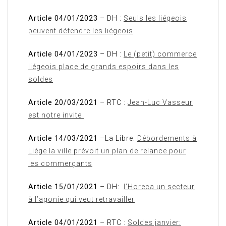
Article 04/01/2023
– DH :
Seuls les liégeois
peuvent défendre les liégeois
Article 04/01/2023
– DH :
Le (petit) commerce
liégeois place de grands espoirs dans les
soldes
Article 20/03/2021
– RTC :
Jean-Luc Vasseur
est notre invite
Article 14/03/2021
–La Libre:
Débordements à
Liège la ville prévoit un plan de relance pour
les commerçants
Article 15/01/2021
– DH:
l’Horeca un secteur
à l’agonie qui veut retravailler
Article 04/01/2021
– RTC :
Soldes janvier: