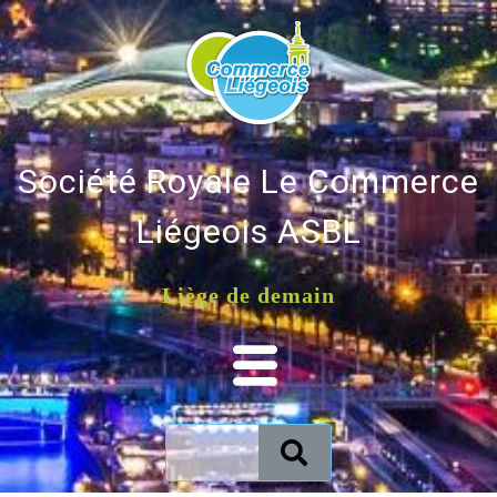
Société Royale Le Commerce
Liégeois ASBL
Liège de demain