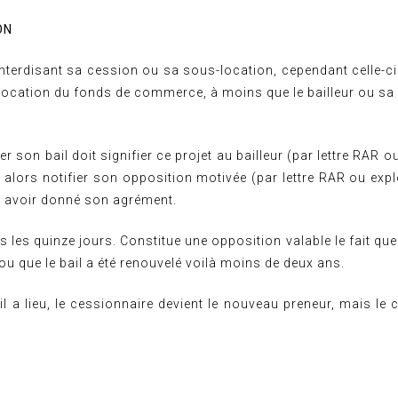
ON
e interdisant sa cession ou sa sous-location, cependant celle-ci
location du fonds de commerce, à moins que le bailleur ou sa f
son bail doit signifier ce projet au bailleur (par lettre RAR ou e
a alors notifier son opposition motivée (par lettre RAR ou explo
uté avoir donné son agrément.
s les quinze jours. Constitue une opposition valable le fait 
ou que le bail a été renouvelé voilà moins de deux ans.
l a lieu, le cessionnaire devient le nouveau preneur, mais le