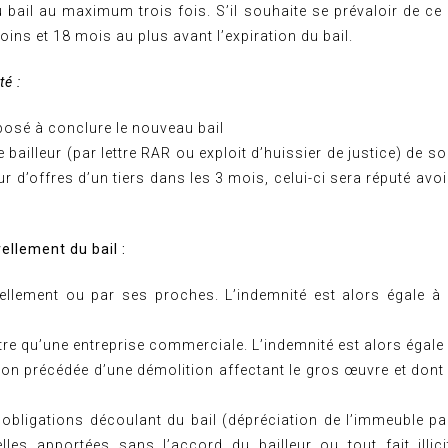
bail au maximum trois fois. S’il souhaite se prévaloir de ce dr
oins et 18 mois au plus avant l’expiration du bail.
té :
posé à conclure le nouveau bail
 bailleur (par lettre RAR ou exploit d’huissier de justice) de 
ur d’offres d’un tiers dans les 3 mois, celui-ci sera réputé av
ellement du bail :
ellement ou par ses proches. L’indemnité est alors égale à
tre qu’une entreprise commerciale. L’indemnité est alors égale 
on précédée d’une démolition affectant le gros œuvre et dont l
ligations découlant du bail (dépréciation de l’immeuble pa
lles apportées sans l’accord du bailleur ou tout fait illic