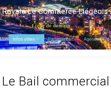
é Royale Le Commerce Liégeois
Liège de demain
Infos utiles
Partenaires
Agenda 2026
Le Bail commercial