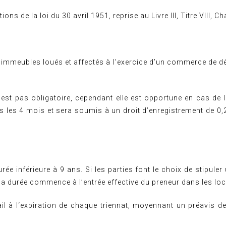
ns de la loi du 30 avril 1951, reprise au Livre III, Titre VIII, Cha
x immeubles loués et affectés à l’exercice d’un commerce de déta
’est pas obligatoire, cependant elle est opportune en cas de lit
dans les 4 mois et sera soumis à un droit d’enregistrement de 0
ée inférieure à 9 ans. Si les parties font le choix de stipuler
e la durée commence à l’entrée effective du preneur dans les loc
 bail à l‘expiration de chaque triennat, moyennant un préavis d