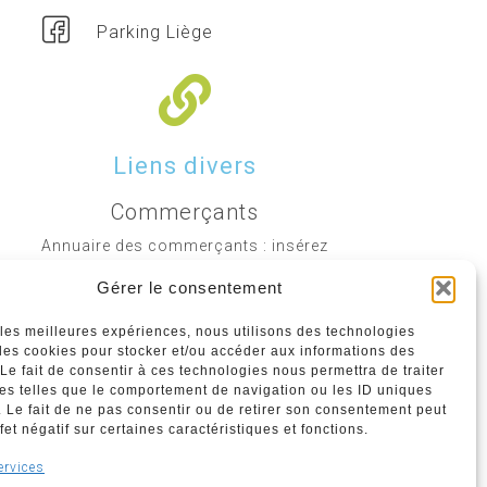
Parking Liège
Liens divers
Commerçants
Annuaire des commerçants : insérez
gratuitement votre activité dans notre
Gérer le consentement
annuaire sur notre site ci-dessous
r les meilleures expériences, nous utilisons des technologies
 les cookies pour stocker et/ou accéder aux informations des
www.commerceliege.be
 Le fait de consentir à ces technologies nous permettra de traiter
s telles que le comportement de navigation ou les ID uniques
e. Le fait de ne pas consentir ou de retirer son consentement peut
fet négatif sur certaines caractéristiques et fonctions.
Politique de confidentialité
ervices