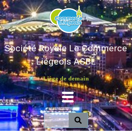
Société Royale Le Commerce
Liégeois ASBL
Liège de demain