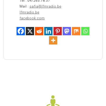
Tél : 04/265.78.37
Mail :
safia@lfmradio.be
lfmradio.be
facebook.com