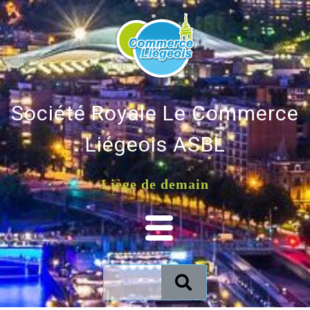
Société Royale Le Commerce
Liégeois ASBL
Liège de demain