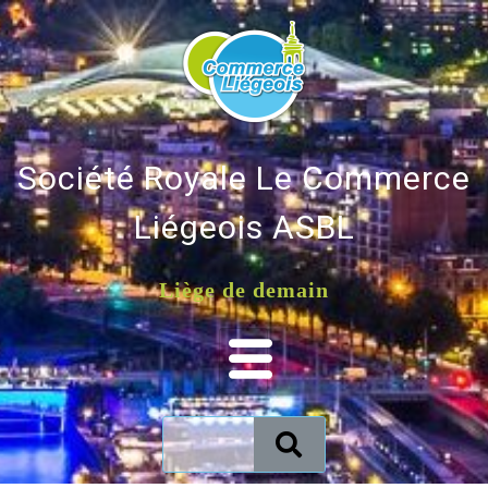
Société Royale Le Commerce
Liégeois ASBL
Liège de demain