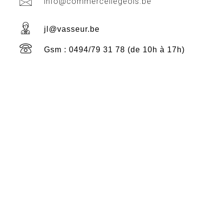
info@commerceliegeois.be
jl@vasseur.be
Gsm : 0494/79 31 78 (de 10h à 17h)