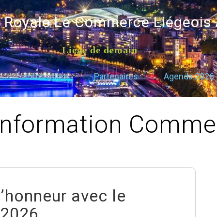
é Royale Le Commerce Liégeois
Liège de demain
Infos utiles
Partenaires
Agenda 2026
Information Commer
’honneur avec le
 2026