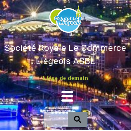
Société Royale Le Commerce
Liégeois ASBL
Liège de demain