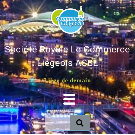
Société Royale Le Commerce
Liégeois ASBL
Liège de demain