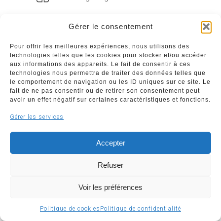
Gérer le consentement
Pour offrir les meilleures expériences, nous utilisons des
technologies telles que les cookies pour stocker et/ou accéder
Liens divers
aux informations des appareils. Le fait de consentir à ces
technologies nous permettra de traiter des données telles que
Commerçants
le comportement de navigation ou les ID uniques sur ce site. Le
fait de ne pas consentir ou de retirer son consentement peut
Annuaire des commerçants : insérez gratuitement
avoir un effet négatif sur certaines caractéristiques et fonctions.
votre activité dans notre annuaire sur notre site ci-
dessous
Gérer les services
Accepter
www.commerceliege.be
Refuser
Voir les préférences
Copyright © 2026 Société Royale Le Commerce Liégeois
Politique de cookies
Politique de confidentialité
ASBL | Support & développement
WeBNC