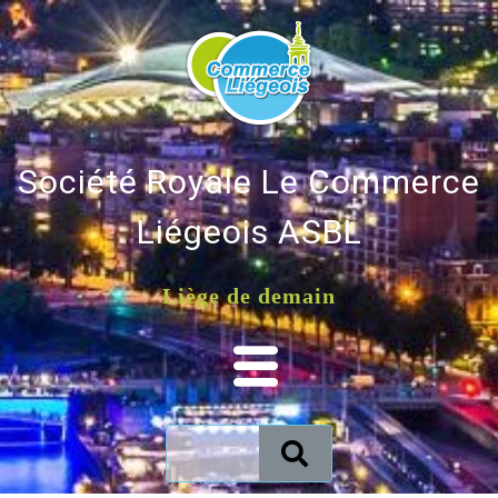
Société Royale Le Commerce
Liégeois ASBL
Liège de demain