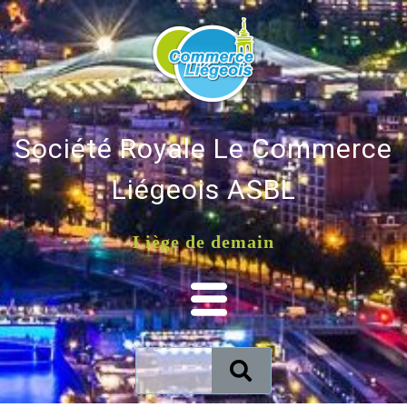
Société Royale Le Commerce
Liégeois ASBL
Liège de demain