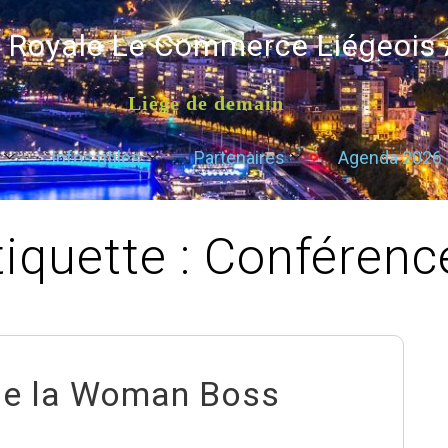
é Royale Le Commerce Liégeois
Liège de demain
Infos utiles
Partenaires
Agenda 2026
tiquette :
Conférenc
 de la Woman Boss