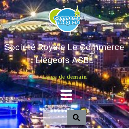
Société Royale Le Commerce
Liégeois ASBL
Liège de demain