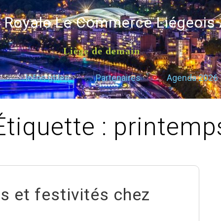
é Royale Le Commerce Liégeois
Liège de demain
Infos utiles
Partenaires
Agenda 2026
Étiquette :
printemp
s et festivités chez