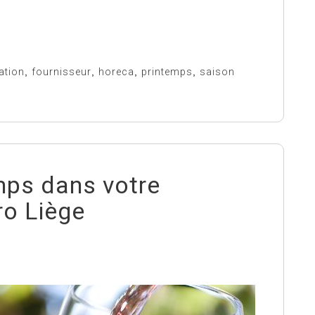
ation
,
fournisseur
,
horeca
,
printemps
,
saison
mps dans votre
ro Liège