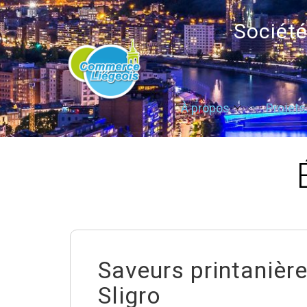
Sociét
À propos
Projets
Saveurs printanière
Sligro