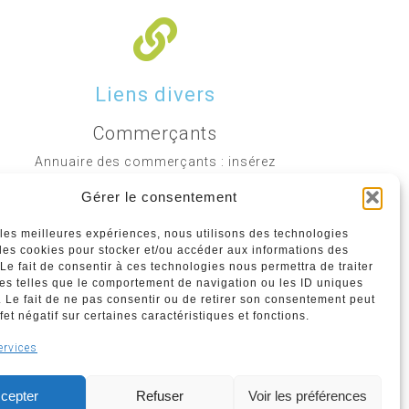
Liens divers
Commerçants
Annuaire des commerçants : insérez
gratuitement votre activité dans notre
Gérer le consentement
annuaire sur notre site ci-dessous
r les meilleures expériences, nous utilisons des technologies
 les cookies pour stocker et/ou accéder aux informations des
www.commerceliege.be
 Le fait de consentir à ces technologies nous permettra de traiter
s telles que le comportement de navigation ou les ID uniques
e. Le fait de ne pas consentir ou de retirer son consentement peut
fet négatif sur certaines caractéristiques et fonctions.
Politique de confidentialité
ervices
Politique de cookies
cepter
Refuser
Voir les préférences