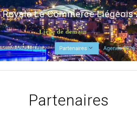
é Royale Le Commerce Liégeois
Liège de demain
Infos utiles
Partenaires
Agenda 2026
Partenaires