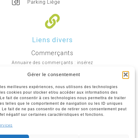
Parking Liège
Liens divers
Commerçants
Annuaire des commerçants : insérez
gratuitement votre activité dans notre
Gérer le consentement
annuaire sur notre site ci-dessous
r les meilleures expériences, nous utilisons des technologies
 les cookies pour stocker et/ou accéder aux informations des
www.commerceliege.be
 Le fait de consentir à ces technologies nous permettra de traiter
s telles que le comportement de navigation ou les ID uniques
e. Le fait de ne pas consentir ou de retirer son consentement peut
fet négatif sur certaines caractéristiques et fonctions.
Politique de confidentialité
ervices
Politique de cookies