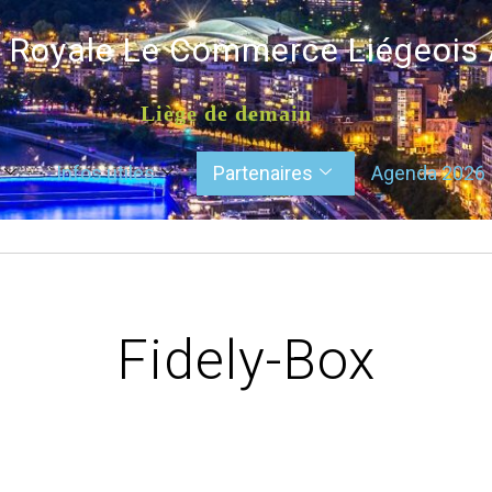
é Royale Le Commerce Liégeois
Liège de demain
Infos utiles
Partenaires
Agenda 2026
Fidely-Box