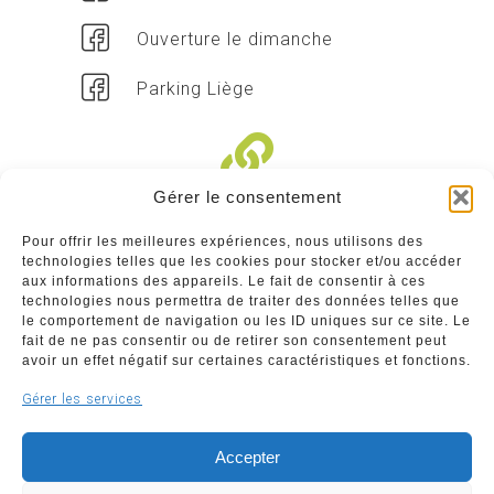
Ouverture le dimanche
Parking Liège
Gérer le consentement
Liens divers
Pour offrir les meilleures expériences, nous utilisons des
technologies telles que les cookies pour stocker et/ou accéder
Commerçants
aux informations des appareils. Le fait de consentir à ces
technologies nous permettra de traiter des données telles que
Annuaire des commerçants : insérez gratuitement
le comportement de navigation ou les ID uniques sur ce site. Le
votre activité dans notre annuaire sur notre site ci-
fait de ne pas consentir ou de retirer son consentement peut
dessous
avoir un effet négatif sur certaines caractéristiques et fonctions.
Gérer les services
www.commerceliege.be
Accepter