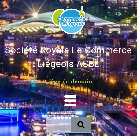
Société Royale Le Commerce
Liégeois ASBL
Liège de demain