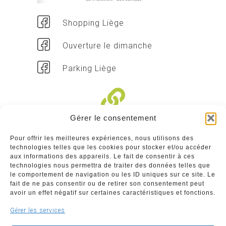
Shopping Liège
Ouverture le dimanche
Parking Liège
Gérer le consentement
Liens divers
Pour offrir les meilleures expériences, nous utilisons des
technologies telles que les cookies pour stocker et/ou accéder
Commerçants
aux informations des appareils. Le fait de consentir à ces
technologies nous permettra de traiter des données telles que
Annuaire des commerçants : insérez gratuitement
le comportement de navigation ou les ID uniques sur ce site. Le
votre activité dans notre annuaire sur notre site ci-
fait de ne pas consentir ou de retirer son consentement peut
dessous
avoir un effet négatif sur certaines caractéristiques et fonctions.
Gérer les services
www.commerceliege.be