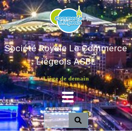
Société Royale Le Commerce
Liégeois ASBL
Liège de demain