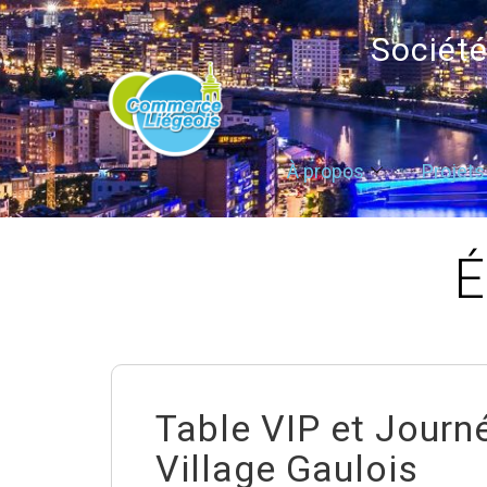
Sociét
À propos
Projets
É
Table VIP et Journ
Village Gaulois