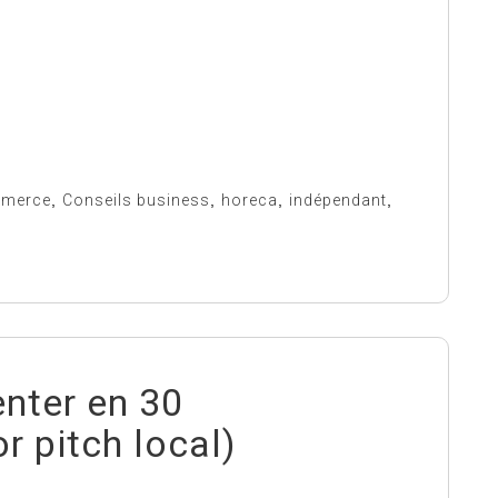
merce
,
Conseils business
,
horeca
,
indépendant
,
nter en 30
r pitch local)