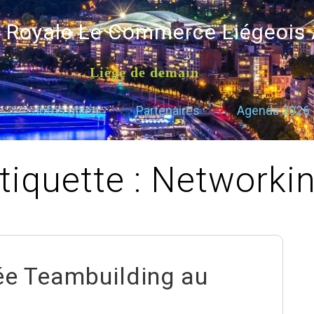
é Royale Le Commerce Liégeois
Liège de demain
Infos utiles
Partenaires
Agenda 2026
tiquette :
Networki
ée Teambuilding au