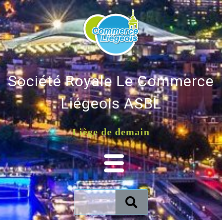
Société Royale Le Commerce
Liégeois ASBL
Liège de demain