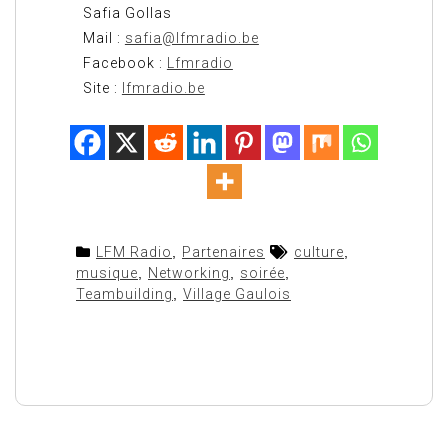
Safia Gollas
Mail :
safia@lfmradio.be
Facebook :
Lfmradio
Site :
lfmradio.be
LFM Radio
,
Partenaires
culture
,
musique
,
Networking
,
soirée
,
Teambuilding
,
Village Gaulois