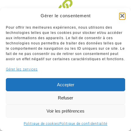
Gérer le consentement
Liens divers
Pour offrir les meilleures expériences, nous utilisons des
technologies telles que les cookies pour stocker et/ou accéder
Commerçants
aux informations des appareils. Le fait de consentir à ces
technologies nous permettra de traiter des données telles que
Annuaire des commerçants : insérez gratuitement
le comportement de navigation ou les ID uniques sur ce site. Le
votre activité dans notre annuaire sur notre site ci-
fait de ne pas consentir ou de retirer son consentement peut
dessous
avoir un effet négatif sur certaines caractéristiques et fonctions.
Gérer les services
www.commerceliege.be
Accepter
Refuser
Voir les préférences
Copyright © 2026 Société Royale Le Commerce Liégeois
ASBL | Support & développement
WeBNC
Politique de cookies
Politique de confidentialité