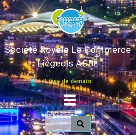
Société Royale Le Commerce
Liégeois ASBL
Liège de demain