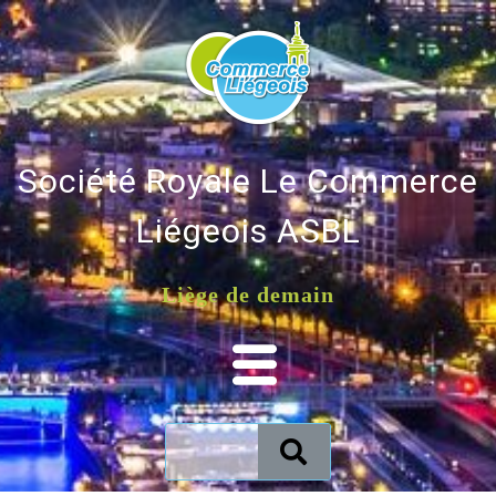
Société Royale Le Commerce
Liégeois ASBL
Liège de demain