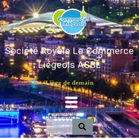
Société Royale Le Commerce
Liégeois ASBL
Liège de demain