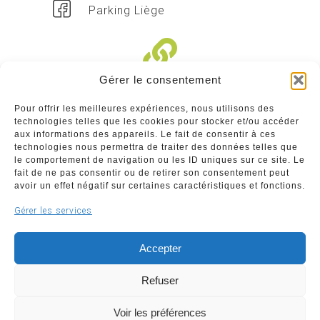
Parking Liège
Gérer le consentement
Liens divers
Pour offrir les meilleures expériences, nous utilisons des
technologies telles que les cookies pour stocker et/ou accéder
Commerçants
aux informations des appareils. Le fait de consentir à ces
technologies nous permettra de traiter des données telles que
Annuaire des commerçants : insérez gratuitement
le comportement de navigation ou les ID uniques sur ce site. Le
votre activité dans notre annuaire sur notre site ci-
fait de ne pas consentir ou de retirer son consentement peut
dessous
avoir un effet négatif sur certaines caractéristiques et fonctions.
Gérer les services
www.commerceliege.be
Accepter
Refuser
Voir les préférences
Copyright © 2026 Société Royale Le Commerce Liégeois