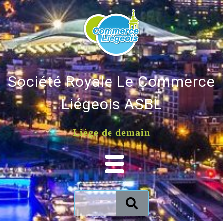
Société Royale Le Commerce
Liégeois ASBL
Liège de demain