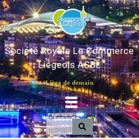
Société Royale Le Commerce
Liégeois ASBL
Liège de demain