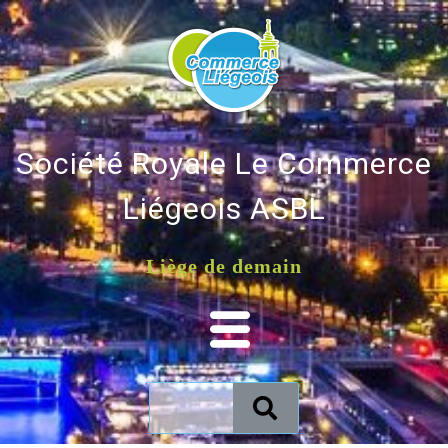
Société Royale Le Commerce
Liégeois ASBL
Liège de demain