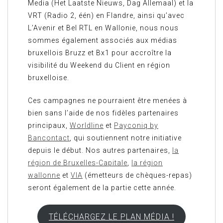
Media (Het Laatste Nieuws, Dag Allemaal) et la
VRT (Radio 2, één) en Flandre, ainsi qu’avec
L’Avenir et Bel RTL en Wallonie, nous nous
sommes également associés aux médias
bruxellois Bruzz et Bx1 pour accroître la
visibilité du Weekend du Client en région
bruxelloise.
Ces campagnes ne pourraient être menées à
bien sans l’aide de nos fidèles partenaires
principaux,
Worldline
et
Payconiq by
Bancontact
, qui soutiennent notre initiative
depuis le début. Nos autres partenaires,
la
région de Bruxelles-Capitale
,
la région
wallonne
et
VIA
(émetteurs de chèques-repas)
seront également de la partie cette année.
TÉLÉCHARGEZ LE PLAN MÉDIA !