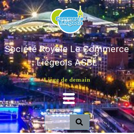
Société Royale Le Commerce
Liégeois ASBL
Liège de demain