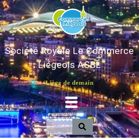
Société Royale Le Commerce
Liégeois ASBL
Liège de demain