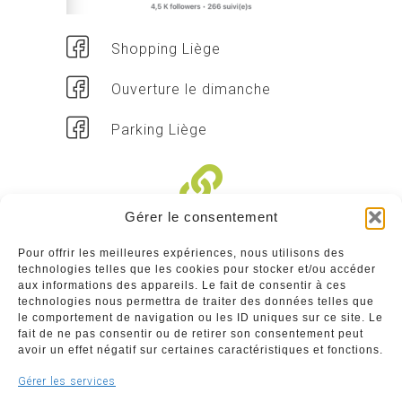
Shopping Liège
Ouverture le dimanche
Parking Liège
Gérer le consentement
Liens divers
Pour offrir les meilleures expériences, nous utilisons des
technologies telles que les cookies pour stocker et/ou accéder
Commerçants
aux informations des appareils. Le fait de consentir à ces
technologies nous permettra de traiter des données telles que
Annuaire des commerçants : insérez gratuitement
le comportement de navigation ou les ID uniques sur ce site. Le
votre activité dans notre annuaire sur notre site ci-
fait de ne pas consentir ou de retirer son consentement peut
dessous
avoir un effet négatif sur certaines caractéristiques et fonctions.
Gérer les services
www.commerceliege.be