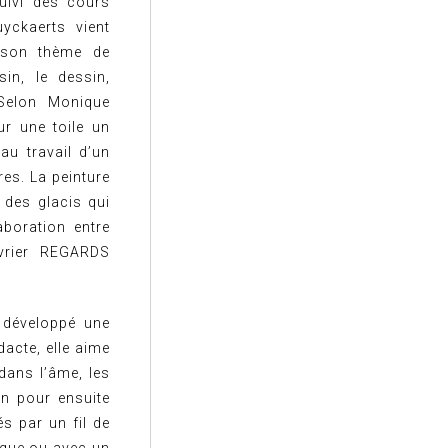
suivi des cours
yckaerts vient
r son thème de
in, le dessin,
 Selon Monique
ur une toile un
au travail d’un
es. La peinture
 des glacis qui
aboration entre
évrier REGARDS
 développé une
dacte, elle aime
dans l’âme, les
on pour ensuite
s par un fil de