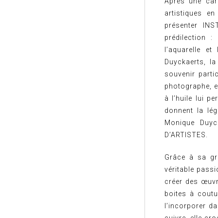
Après une carr
artistiques e
présenter INS
prédilection 
l’aquarelle e
Duyckaerts, la
souvenir parti
photographe, e
à l’huile lui 
donnent la lég
Monique Duyck
D’ARTISTES.
Grâce à sa gr
véritable passi
créer des œuvr
boites à coutu
l’incorporer d