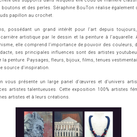
rochète des supports dans lesquels elle coud de manière class
es boutons et des perles. Séraphine BouTon réalise également 
uds papillon au crochet.
s, possédant un grand intérêt pour l’art depuis toujours, 
rrière artistique par le dessin et la peinture à l’aquarelle. 
hisme, elle comprend l’importance de pouvoir des couleurs, du 
idacte, ses principales influences sont des artistes youtube
 la penture. Paysages, fleurs, bijoux, films, tenues vestimenta
le source d’inspiration.
on vous présente un large panel d’œuvres et d’univers arti
ces artistes talentueuses. Cette exposition 100% artistes fé
s artistes et à leurs créations.