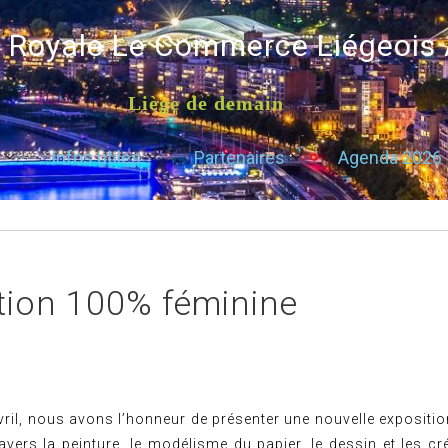
é Royale Le Commerce Liégeois
Liège de demain
Infos utiles
Partenaires
Agenda 2026
tion 100% féminine
vril, nous avons l’honneur de présenter une nouvelle expositio
avers la peinture, le modélisme du papier, le dessin et les cré