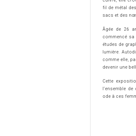
cuivre, elle c
fil de métal d
sacs et des nœ
Âgée de 26 an
commencé sa ca
études de grap
lumière. Autod
comme elle, par
devenir une bel
Cette expositi
l’ensemble de 
ode à ces femme