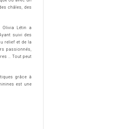
ique ou avec un
des châles, des
Olivia Létin a
Ayant suivi des
relief et de la
urs passionnés,
ires … Tout peut
stiques grâce à
minines est une