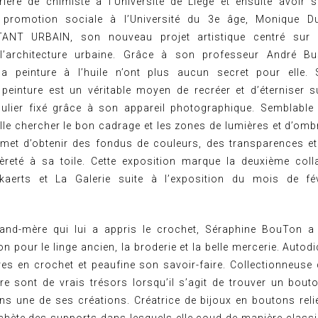
ière de chimiste à l’Université de Liège et ensuite avoir 
n promotion sociale à l’Université du 3e âge, Monique Du
TANT URBAIN, son nouveau projet artistique centré su
: l’architecture urbaine. Grâce à son professeur André Bus
t la peinture à l’huile n’ont plus aucun secret pour elle.
 peinture est un véritable moyen de recréer et d’éterniser s
culier fixé grâce à son appareil photographique. Semblable 
lle chercher le bon cadrage et les zones de lumières et d’ombr
permet d’obtenir des fondus de couleurs, des transparences et
èreté à sa toile. Cette exposition marque la deuxième coll
aerts et La Galerie suite à l’exposition du mois de f
and-mère qui lui a appris le crochet, Séraphine BouTon a
on pour le linge ancien, la broderie et la belle mercerie. Autodi
es en crochet et peaufine son savoir-faire. Collectionneuse 
re sont de vrais trésors lorsqu’il s’agit de trouver un bout
ans une de ses créations. Créatrice de bijoux en boutons relié