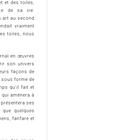
t et des toiles,
nte de sa vie.
on art au second
endait vraiment
es toiles, nous
urnal en œuvres
rir son univers
ieurs façons de
si sous forme de
ps qu’il fait et
ce qui amènera à
s présentera ses
i que quelques
ens, fanfare et