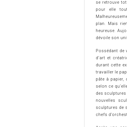
se retrouve tot
pour elle tou
Malheureusement
plan. Mais rie
heureuse. Aujo
dévoile son uni
Possédant de v
d’art et créat
durant cette e
travailler le p
pâte à papier, 
selon ce qu’ell
des sculptures 
nouvelles scu
sculptures de 
chefs d’orchest