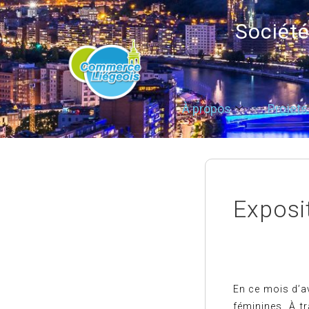
Sociét
À propos
Projets
Exposi
En ce mois d’a
féminines. À tr