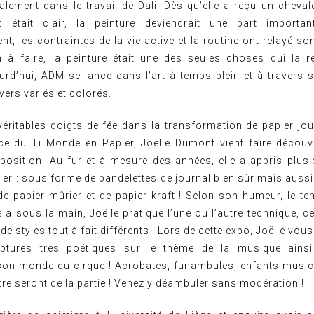
alement dans le travail de Dali. Dès qu’elle a reçu un chevale
t était clair, la peinture deviendrait une part importa
, les contraintes de la vie active et la routine ont relayé s
n à faire, la peinture était une des seules choses qui la r
urd’hui, ADM se lance dans l’art à temps plein et à travers s
vers variés et colorés.
éritables doigts de fée dans la transformation de papier jo
rice du Ti Monde en Papier, Joëlle Dumont vient faire découv
xposition. Au fur et à mesure des années, elle a appris plus
apier : sous forme de bandelettes de journal bien sûr mais aus
de papier mûrier et de papier kraft ! Selon son humeur, le tem
e a sous la main, Joëlle pratique l’une ou l’autre technique, 
de styles tout à fait différents ! Lors de cette expo, Joëlle vou
lptures très poétiques sur le thème de la musique ains
son monde du cirque ! Acrobates, funambules, enfants musici
re seront de la partie ! Venez y déambuler sans modération !