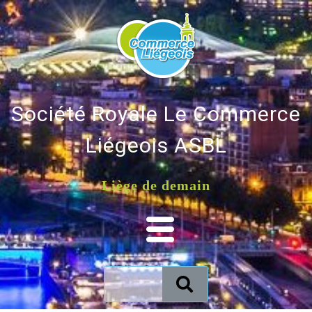
Société Royale Le Commerce
Liégeois ASBL
Liège de demain