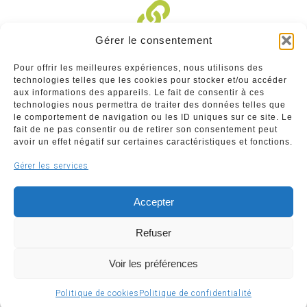
Gérer le consentement
Liens divers
Pour offrir les meilleures expériences, nous utilisons des
technologies telles que les cookies pour stocker et/ou accéder
Commerçants
aux informations des appareils. Le fait de consentir à ces
technologies nous permettra de traiter des données telles que
Annuaire des commerçants : insérez gratuitement
le comportement de navigation ou les ID uniques sur ce site. Le
votre activité dans notre annuaire sur notre site ci-
fait de ne pas consentir ou de retirer son consentement peut
dessous
avoir un effet négatif sur certaines caractéristiques et fonctions.
Gérer les services
www.commerceliege.be
Accepter
Refuser
Voir les préférences
Copyright © 2026 Société Royale Le Commerce Liégeois
ASBL | Support & développement
WeBNC
Politique de cookies
Politique de confidentialité