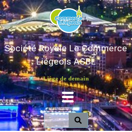
Société Royale Le Commerce
Liégeois ASBL
Liège de demain