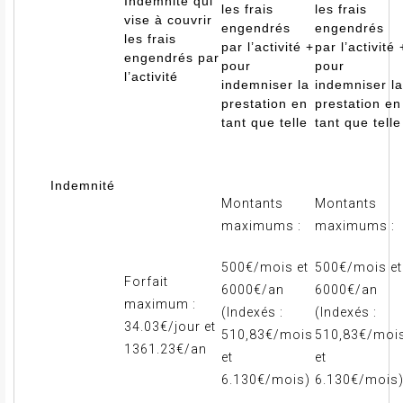
Indemnité qui
les frais
les frais
vise à couvrir
engendrés
engendrés
les frais
par l’activité
+
par l’activité
engendrés par
pour
pour
l’activité
indemniser la
indemniser la
prestation en
prestation en
tant que telle
tant que telle
Indemnité
Montants
Montants
maximums :
maximums :
500€/mois et
500€/mois et
Forfait
6000€/an
6000€/an
maximum :
(Indexés :
(Indexés :
34.03€/jour et
510,83€/mois
510,83€/moi
1361.23€/an
et
et
6.130€/mois)
6.130€/mois