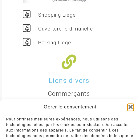
Shopping Liège
Ouverture le dimanche
Parking Liège
Liens divers
Commerçants
Annuaire des commerçants : insérez gratuitement
Gérer le consentement
votre activité dans notre annuaire sur notre site ci-
dessous
Pour offrir les meilleures expériences, nous utilisons des
technologies telles que les cookies pour stocker et/ou accéder
aux informations des appareils. Le fait de consentir à ces
www.commerceliege.be
technologies nous permettra de traiter des données telles que le