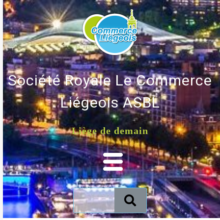
Société Royale Le Commerce
Liégeois ASBL
Liège de demain