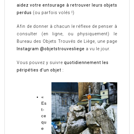
aidez votre entourage à retrouver leurs objets
perdus
(ou parfois volés !)
Afin de donner à chacun le réflexe de penser à
consulter (en ligne, ou physiquement) le
Bureau des Objets Trouvés de Liège, une page
Instagram @objetstrouvesliege
a vu le jour.
Vous pouvez y suivre
quotidiennement
les
péripéties
d’un objet :
«
Es
t-
ce
qu
e