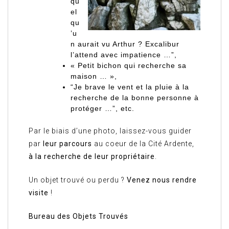
qu
el
qu
’u
n aurait vu Arthur ? Excalibur
l’attend avec impatience …”,
« Petit bichon qui recherche sa
maison … »,
“Je brave le vent et la pluie à la
recherche de la bonne personne à
protéger …”, etc.
Par le biais d’une photo, laissez-vous guider
par
leur parcours
au coeur de la Cité Ardente,
à la recherche de leur propriétaire
.
Un objet trouvé ou perdu ?
Venez nous rendre
visite
!
Bureau des Objets Trouvés