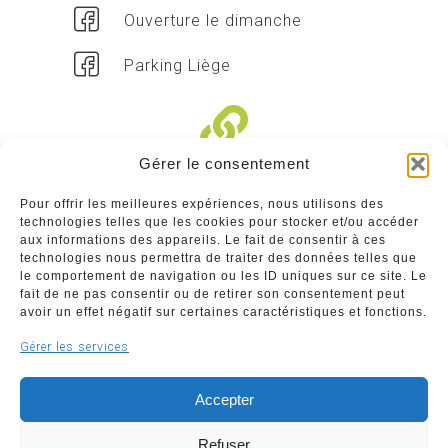
Ouverture le dimanche
Parking Liège
Gérer le consentement
Liens divers
Pour offrir les meilleures expériences, nous utilisons des
technologies telles que les cookies pour stocker et/ou accéder
Commerçants
aux informations des appareils. Le fait de consentir à ces
technologies nous permettra de traiter des données telles que
Annuaire des commerçants : insérez gratuitement
le comportement de navigation ou les ID uniques sur ce site. Le
votre activité dans notre annuaire sur notre site ci-
fait de ne pas consentir ou de retirer son consentement peut
dessous
avoir un effet négatif sur certaines caractéristiques et fonctions.
Gérer les services
www.commerceliege.be
Accepter
Refuser