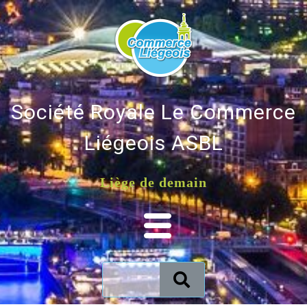
Société Royale Le Commerce
Liégeois ASBL
Liège de demain