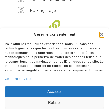
Parking Liège
Gérer le consentement
Liens divers
Pour offrir les meilleures expériences, nous utilisons des
technologies telles que les cookies pour stocker et/ou accéder
Commerçants
aux informations des appareils. Le fait de consentir à ces
technologies nous permettra de traiter des données telles que
Annuaire des commerçants : insérez gratuitement
le comportement de navigation ou les ID uniques sur ce site. Le
votre activité dans notre annuaire sur notre site ci-
fait de ne pas consentir ou de retirer son consentement peut
dessous
avoir un effet négatif sur certaines caractéristiques et fonctions.
Gérer les services
www.commerceliege.be
Accepter
Refuser