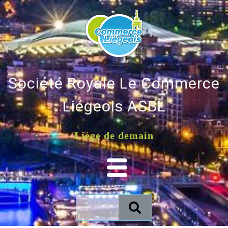
Société Royale Le Commerce
Liégeois ASBL
Liège de demain