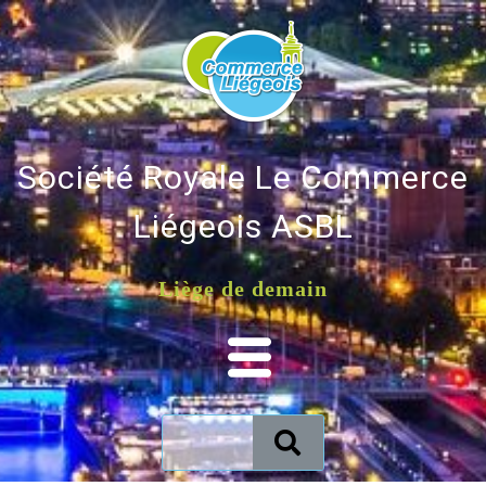
Société Royale Le Commerce
Liégeois ASBL
Liège de demain