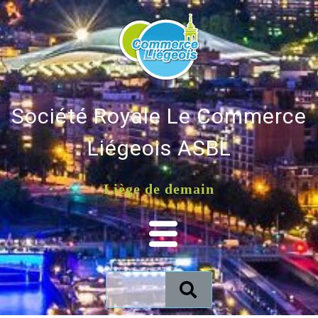
Société Royale Le Commerce
Liégeois ASBL
Liège de demain