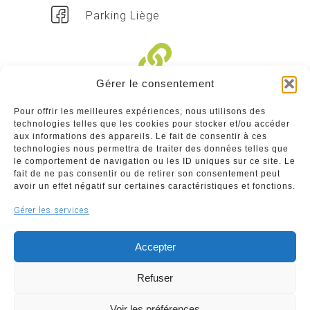
Parking Liège
Gérer le consentement
Liens divers
Pour offrir les meilleures expériences, nous utilisons des
technologies telles que les cookies pour stocker et/ou accéder
Commerçants
aux informations des appareils. Le fait de consentir à ces
technologies nous permettra de traiter des données telles que
Annuaire des commerçants : insérez gratuitement
le comportement de navigation ou les ID uniques sur ce site. Le
votre activité dans notre annuaire sur notre site ci-
fait de ne pas consentir ou de retirer son consentement peut
dessous
avoir un effet négatif sur certaines caractéristiques et fonctions.
Gérer les services
www.commerceliege.be
Accepter
Refuser
Voir les préférences