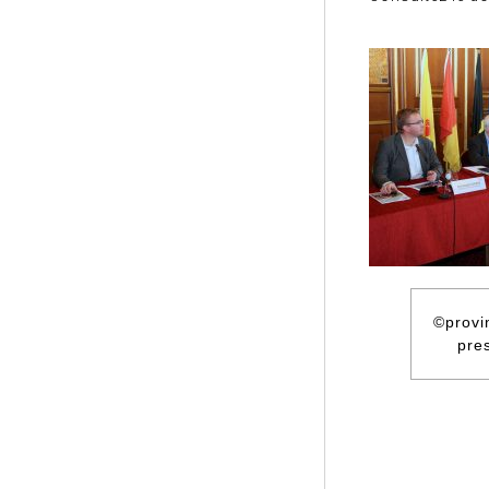
©provi
pre