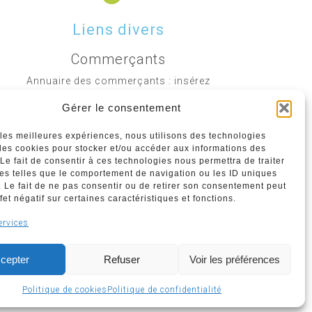
Liens divers
Commerçants
Annuaire des commerçants : insérez
gratuitement votre activité dans notre
Gérer le consentement
annuaire sur notre site ci-dessous
r les meilleures expériences, nous utilisons des technologies
 les cookies pour stocker et/ou accéder aux informations des
www.commerceliege.be
 Le fait de consentir à ces technologies nous permettra de traiter
s telles que le comportement de navigation ou les ID uniques
e. Le fait de ne pas consentir ou de retirer son consentement peut
fet négatif sur certaines caractéristiques et fonctions.
Politique de confidentialité
ervices
Politique de cookies
cepter
Refuser
Voir les préférences
Politique de cookies
Politique de confidentialité
BNC