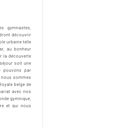
nes gymnastes,
dront découvrir
le urbaine telle
car, au bonheur
ar la découverte
séjour soit une
ne pouvons par
us nous sommes
 Royale belge de
nariat avec nos
monde gymnique,
re et qui nous