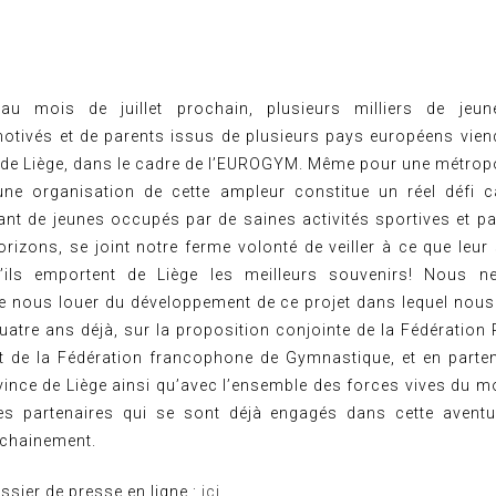
 au mois de juillet prochain, plusieurs milliers de jeu
otivés et de parents issus de plusieurs pays européens vien
é de Liège, dans le cadre de l’EUROGYM. Même pour une métropo
une organisation de cette ampleur constitue un réel défi 
tant de jeunes occupés par de saines activités sportives et p
rizons, se joint notre ferme volonté de veiller à ce que leur 
u’ils emportent de Liège les meilleurs souvenirs! Nous 
e nous louer du développement de ce projet dans lequel no
quatre ans déjà, sur la proposition conjointe de la Fédération
 de la Fédération francophone de Gymnastique, et en parte
vince de Liège ainsi qu’avec l’ensemble des forces vives du 
les partenaires qui se sont déjà engagés dans cette aventu
ochainement.
ssier de presse en ligne :
ici