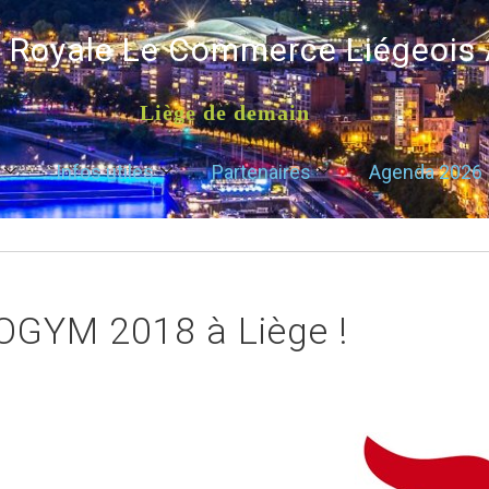
é Royale Le Commerce Liégeois
Liège de demain
Infos utiles
Partenaires
Agenda 2026
GYM 2018 à Liège !