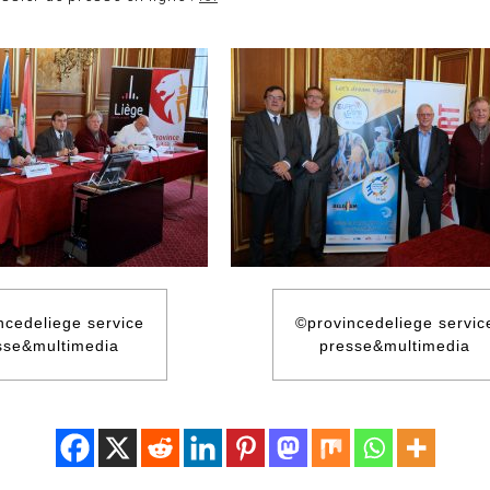
ncedeliege service
©provincedeliege servic
sse&multimedia
presse&multimedia