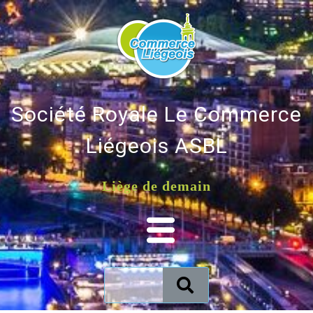
Société Royale Le Commerce
Liégeois ASBL
Liège de demain