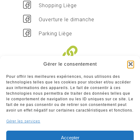
Shopping Liège
Ouverture le dimanche
Parking Liège
Gérer le consentement
Liens divers
Pour offrir les meilleures expériences, nous utilisons des
technologies telles que les cookies pour stocker et/ou accéder
Commerçants
aux informations des appareils. Le fait de consentir à ces
technologies nous permettra de traiter des données telles que
Annuaire des commerçants : insérez gratuitement
le comportement de navigation ou les ID uniques sur ce site. Le
votre activité dans notre annuaire sur notre site ci-
fait de ne pas consentir ou de retirer son consentement peut
dessous
avoir un effet négatif sur certaines caractéristiques et fonctions.
Gérer les services
www.commerceliege.be
Accepter