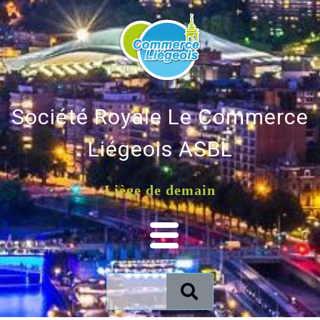
Société Royale Le Commerce
Liégeois ASBL
Liège de demain