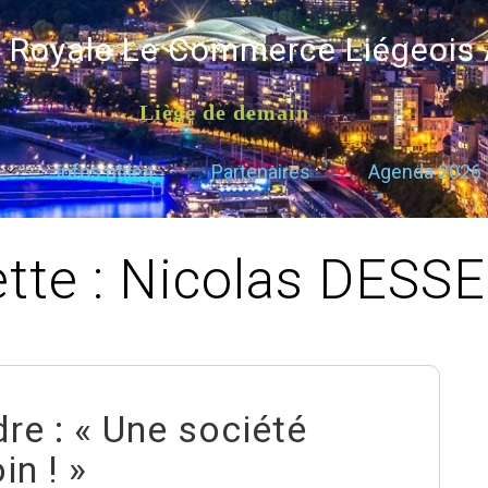
é Royale Le Commerce Liégeois
Liège de demain
Infos utiles
Partenaires
Agenda 2026
tte :
Nicolas DESS
re : « Une société
in ! »