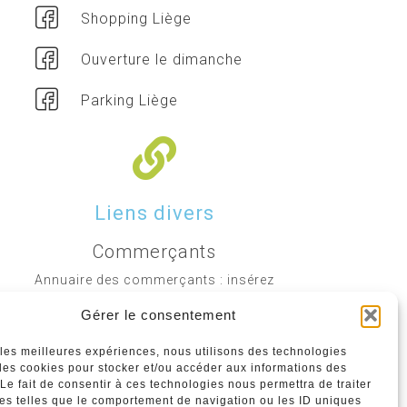
Shopping Liège
Ouverture le dimanche
Parking Liège
Liens divers
Commerçants
Annuaire des commerçants : insérez
gratuitement votre activité dans notre
Gérer le consentement
annuaire sur notre site ci-dessous
r les meilleures expériences, nous utilisons des technologies
 les cookies pour stocker et/ou accéder aux informations des
www.commerceliege.be
 Le fait de consentir à ces technologies nous permettra de traiter
s telles que le comportement de navigation ou les ID uniques