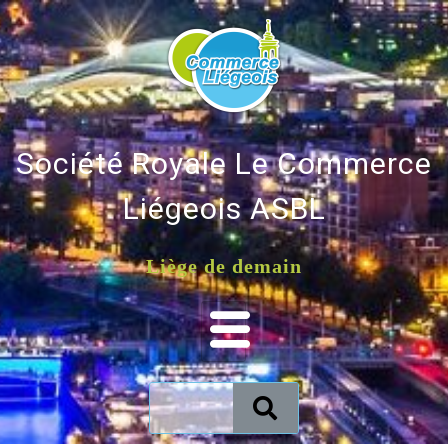
Société Royale Le Commerce
Liégeois ASBL
Liège de demain