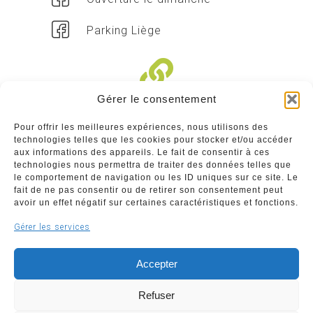
Parking Liège
Gérer le consentement
Liens divers
Pour offrir les meilleures expériences, nous utilisons des
technologies telles que les cookies pour stocker et/ou accéder
Commerçants
aux informations des appareils. Le fait de consentir à ces
technologies nous permettra de traiter des données telles que
Annuaire des commerçants : insérez gratuitement
le comportement de navigation ou les ID uniques sur ce site. Le
votre activité dans notre annuaire sur notre site ci-
fait de ne pas consentir ou de retirer son consentement peut
dessous
avoir un effet négatif sur certaines caractéristiques et fonctions.
Gérer les services
www.commerceliege.be
Accepter
Refuser