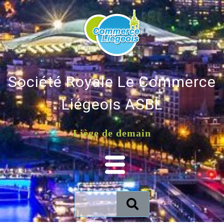
Société Royale Le Commerce
Liégeois ASBL
Liège de demain