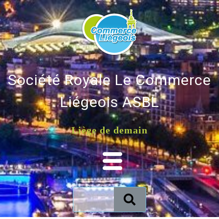
Société Royale Le Commerce
Liégeois ASBL
Liège de demain