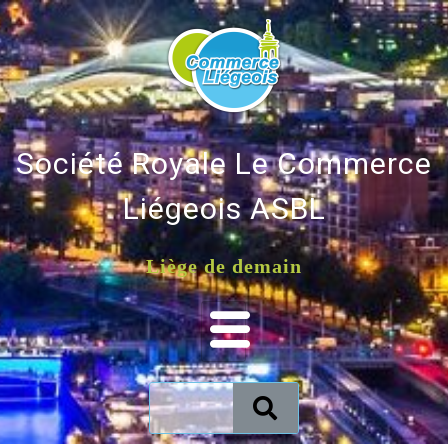
Société Royale Le Commerce
Liégeois ASBL
Liège de demain