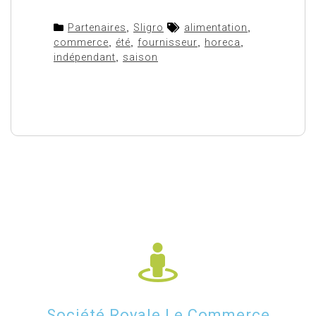
Partenaires
,
Sligro
alimentation
,
commerce
,
été
,
fournisseur
,
horeca
,
indépendant
,
saison
Société Royale Le Commerce