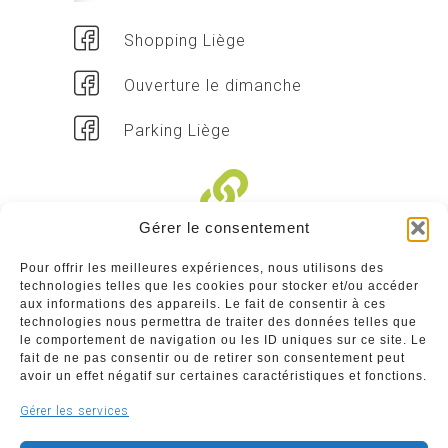
Shopping Liège
Ouverture le dimanche
Parking Liège
Gérer le consentement
Liens divers
Pour offrir les meilleures expériences, nous utilisons des
technologies telles que les cookies pour stocker et/ou accéder
Commerçants
aux informations des appareils. Le fait de consentir à ces
technologies nous permettra de traiter des données telles que
Annuaire des commerçants : insérez gratuitement
le comportement de navigation ou les ID uniques sur ce site. Le
votre activité dans notre annuaire sur notre site ci-
fait de ne pas consentir ou de retirer son consentement peut
dessous
avoir un effet négatif sur certaines caractéristiques et fonctions.
Gérer les services
www.commerceliege.be